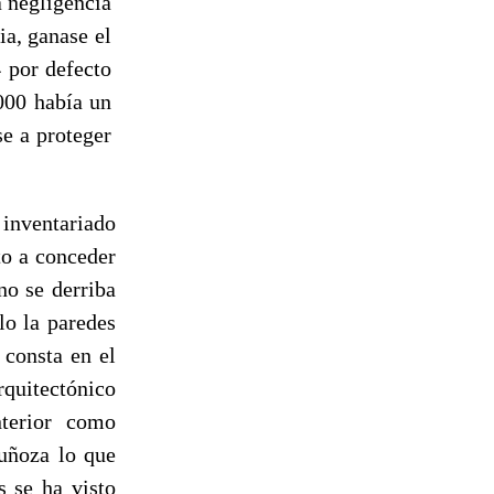
a negligencia
ia, ganase el
4
por defecto
000 había un
se a proteger
 inventariado
to a conceder
no se derriba
lo la paredes
consta en el
rquitectónico
nterior como
uñoza lo que
s se ha visto