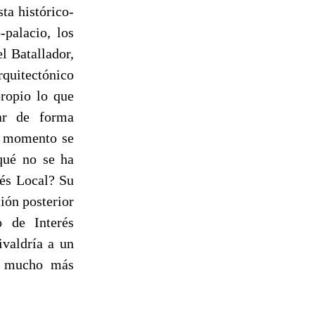
ta histórico-
-palacio, los
l Batallador,
quitectónico
ropio lo que
ar de forma
er momento se
 qué no se ha
és Local? Su
ión posterior
o de Interés
valdría a un
ía mucho más