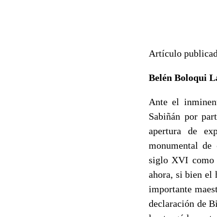
Artículo publica
Belén Boloqui 
Ante el inminen
Sabiñán
por part
apertura de ex
monumental de o
siglo XVI como p
ahora,
si bien
el 
importante maest
declaración de B