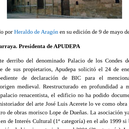
do por
Heraldo de Aragón
en su edición de 9 de mayo d
Larraya. Presidenta de APUDEPA
te derribo del denominado
Palacio de los Condes d
e de sus propietarios,
Apudepa solicitó el 24 de en
pediente de declaración de BIC para el menciona
rigen medieval. Reestructurado en profundidad a m
alacio renacentista, el edificio
no ha podido
docume
historiador del arte José Luis Acerete lo ve como obra
ro de obras morisco Lope de Dueñas. La asociación ya 
ien de Interés Cultural
(1ª categoría) en el año 1999 si