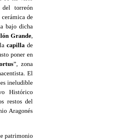
 del torreón
 cerámica de
úa bajo dicha
lón Grande
,
 la
capilla
de
usto poner en
ortus
”, zona
acentista. El
 es ineludible
vo Histórico
os restos del
onio Aragonés
de patrimonio