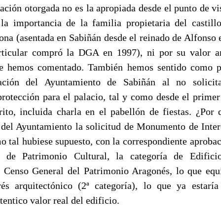
ación otorgada no es la apropiada desde el punto de vis
 la importancia de la familia propietaria del castillo
a (asentada en Sabiñán desde el reinado de Alfonso e
rticular compró la DGA en 1997), ni por su valor ar
e hemos comentado.
También hemos sentido como p
ación del Ayuntamiento de Sabiñán al no solicit
protección para el palacio, tal y como desde el prim
rito, incluida charla en el pabellón de fiestas. ¿Por
 del Ayuntamiento la
solicitud de Monumento de Inter
o tal hubiese supuesto, con la correspondiente aprobac
 de Patrimonio Cultural,
la categoría de Edifici
 Censo General del Patrimonio Aragonés, lo que equi
erés arquitectónico (2ª categoría), lo que ya estar
tentico
valor real del edificio.