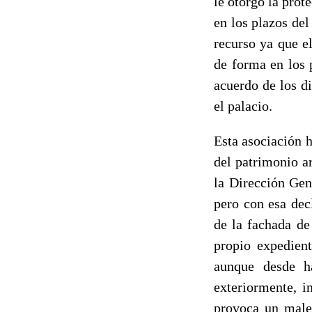
le otorgó la prot
en los plazos del
recurso
ya que el
de forma en los 
acuerdo de los d
el palacio.
Esta asociación h
del patrimonio a
la Dirección Gen
pero con esa dec
de la fachada d
propio expedien
aunque desde h
exteriormente, i
provoca un males