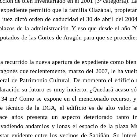
ección de bien inventariado en el 2001 (3ª categoría). L
 expediente permitió que la familia Olazábal, propietar
 juez
dictó orden de caducidad el 30 de abril del 200
plazos de la administración. Y eso
que desde el año 2
iputados
de las Cortes de Aragón para que se procedie
a recurrido
la nueva apertura de expediente como bien
ragonés que recientemente, marzo del 2007,
le ha vuel
eral de Patrimonio Cultural. De momento el edificio 
laración su futuro es muy incierto. ¿Quedará acaso só
e 34 m? Como se expone en el mencionado recurso, y 
te técnico de la DGA,
el edificio es de alto valor a
ace años presenta
un aspecto deteriorado tanto i
nvadiendo andamios y lonas el espacio de la plaza M
tar evidente entre los vecinos de Sabiñán. Su interé