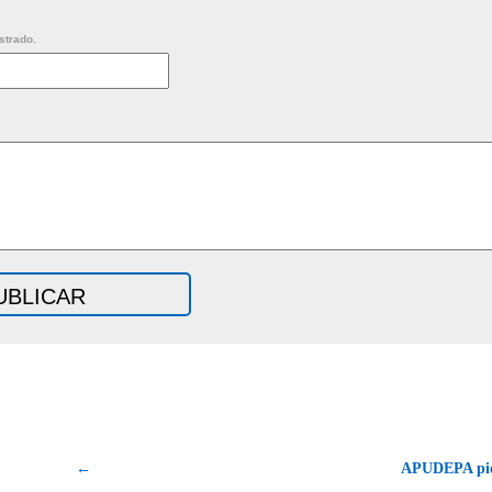
strado.
←
APUDEPA pide