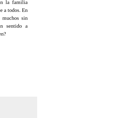
n la familia
ie
a todos. En
o muchos sin
n sentido a
en?