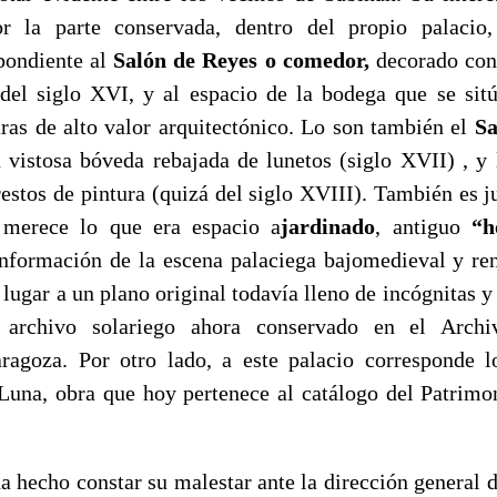
r la parte conservada, dentro del propio palacio,
pondiente al
Salón de Reyes o comedor,
decorado con
del siglo XVI,
y al espacio de la bodega
que se sit
uras de alto valor arquitectónico.
Lo son también el
Sa
 vistosa bóveda rebajada de lunetos (siglo XVII) ,
y
estos de pintura (quizá del siglo XVIII). También es j
 merece lo que era espacio
a
jardinado
, antiguo
“h
onformación de la escena palaciega bajomedieval y ren
lugar a un plano original todavía lleno de incógnitas y
 archivo solariego ahora conservado en el Archi
aragoza.
Por otro lado, a este palacio corresponde l
Luna, obra que hoy pertenece al catálogo del Patrim
a hecho constar su malestar ante la dirección general 