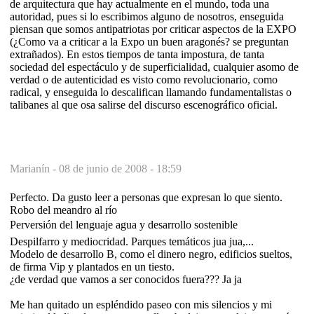
de arquitectura que hay actualmente en el mundo, toda una
autoridad, pues si lo escribimos alguno de nosotros, enseguida
piensan que somos antipatriotas por criticar aspectos de la EXPO
(¿Como va a criticar a la Expo un buen aragonés? se preguntan
extrañados). En estos tiempos de tanta impostura, de tanta
sociedad del espectáculo y de superficialidad, cualquier asomo de
verdad o de autenticidad es visto como revolucionario, como
radical, y enseguida lo descalifican llamando fundamentalistas o
talibanes al que osa salirse del discurso escenográfico oficial.
Marianín -
08 de junio de 2008 - 18:59
Perfecto. Da gusto leer a personas que expresan lo que siento.
Robo del meandro al río
Perversión del lenguaje agua y desarrollo sostenible
Despilfarro y mediocridad. Parques temáticos jua jua,...
Modelo de desarrollo B, como el dinero negro, edificios sueltos,
de firma Vip y plantados en un tiesto.
¿de verdad que vamos a ser conocidos fuera??? Ja ja
Me han quitado un espléndido paseo con mis silencios y mi