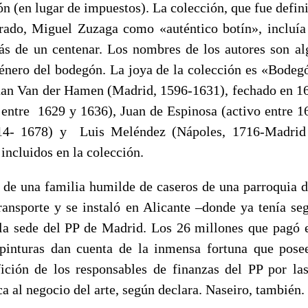
n (en lugar de impuestos). La colección, que fue defini
rado, Miguel Zuzaga como «auténtico botín», incluía
s de un centenar. Los nombres de los autores son a
género del bodegón. La joya de la colección es «Bodeg
Juan Van der Hamen
(Madrid, 1596-1631)
, fechado en 1
o entre
1629 y 1636)
, Juan de Espinosa
(activo entre 
14- 1678) y Luis Meléndez (Nápoles, 1716-Madrid
incluidos en la colección.
 de una familia humilde de caseros de una parroquia d
ransporte y se instaló en Alicante –donde ya tenía se
 la sede del PP de Madrid. Los 26 millones que pagó
pinturas dan cuenta de la inmensa fortuna que pose
ición de los responsables de finanzas del PP por las 
a al negocio del arte, según declara. Naseiro, también.