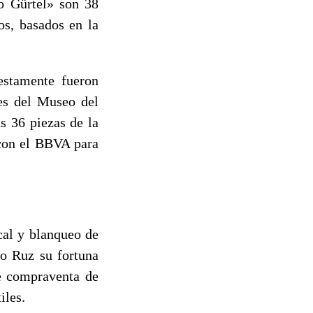
so Gürtel» son 38
os, basados en la
estamente fueron
es del Museo del
s 36 piezas de la
 con el BBVA para
cal y blanqueo de
lo Ruz su fortuna
de compraventa de
iles.