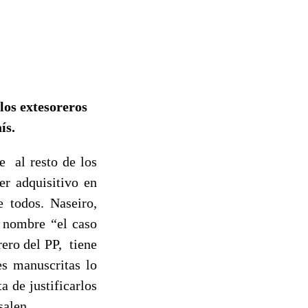
los extesoreros
ís.
ue al resto de los
er adquisitivo en
 todos. Naseiro,
u nombre “el caso
rero del PP, tiene
es manuscritas lo
a de justificarlos
salen.