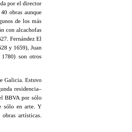
da por el director
 40 obras aunque
lgunos de los más
ón con alcachofas
627. Fernández El
1628 y 1659)
, Juan
 1780) son otros
e Galicia. Estuvo
gunda residencia–
 el BBVA por sólo
e sólo en arte. Y
obras artísticas.