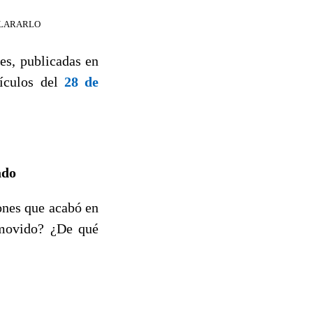
CLARARLO
es, publicadas en
ículos del
28 de
ado
ones que acabó en
movido? ¿De qué