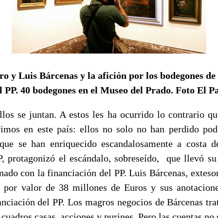
ro y L
uis Bárcenas y la afición por los bodegones de 
l PP. 40 bodegones en el Museo del Prado. Foto El Pa
llos se juntan. A estos les ha ocurrido lo contrario q
imos en este país: ellos no solo no han perdido pod
 que se han enriquecido escandalosamente a costa de
P, protagonizó el escándalo, sobreseído, que llevó s
nado con la financiación del PP. Luis Bárcenas, exteso
 por valor de 38 millones de Euros y sus anotacion
anciación del PP. Los magros negocios de Bárcenas trat
cuadros casas, acciones y purines. Pero las cuentas no 