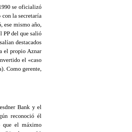
990 se oficializó
con la secretaría
ó, ese mismo año,
l PP del que salió
salían destacados
a el propio Aznar
nvertido el «caso
a). Como gerente,
resdner Bank y el
ún reconoció él
do que el máximo