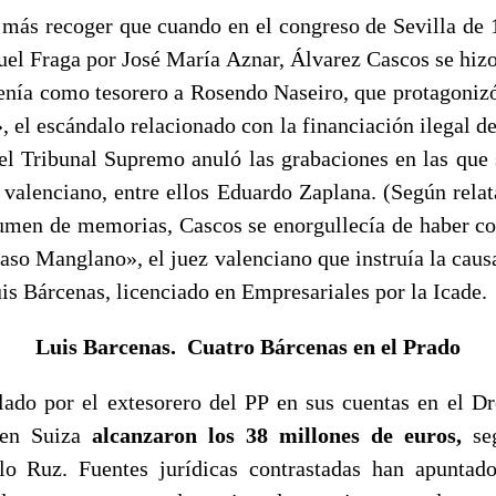
más recoger que cuando en el congreso de Sevilla de 1
uel Fraga por José María Aznar, Álvarez Cascos se hizo 
Tenía como tesorero a Rosendo Naseiro, que protagoniz
, el escándalo relacionado con la financiación ilegal de
l Tribunal Supremo anuló las grabaciones en las que 
P valenciano, entre ellos Eduardo Zaplana. (Según relat
umen de memorias, Cascos se enorgullecía de haber co
caso Manglano», el juez valenciano que instruía la caus
is Bárcenas, licenciado en Empresariales por la Icade.
Luis Barcenas. Cuatro Bárcenas en el Prado
ado por el extesorero del PP en sus cuentas en el D
 en Suiza
alcanzaron los 38 millones de euros,
seg
o Ruz. Fuentes jurídicas contrastadas han apunta