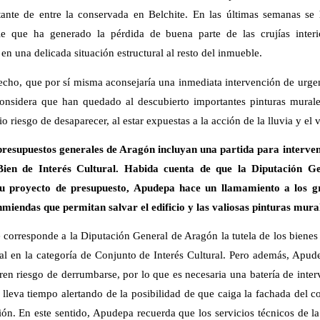
ante de entre la conservada en Belchite. En las últimas semanas se
le que ha generado la pérdida de buena parte de las crujías interio
n una delicada situación estructural al resto del inmueble.
echo, que por sí misma aconsejaría una inmediata intervención de urgen
onsidera que han quedado al descubierto importantes pinturas mural
o riesgo de desaparecer, al estar expuestas a la acción de la lluvia y el v
presupuestos generales de Aragón incluyan una partida para interve
 Bien de Interés Cultural. Habida cuenta de que la Diputación Ge
su proyecto de presupuesto, Apudepa hace un llamamiento a los g
miendas que permitan salvar el edificio y las valiosas pinturas mur
corresponde a la Diputación General de Aragón la tutela de los bienes 
ral en la categoría de Conjunto de Interés Cultural. Pero además, Apud
ren riesgo de derrumbarse, por lo que es necesaria una batería de inte
lleva tiempo alertando de la posibilidad de que caiga la fachada del c
ión. En este sentido, Apudepa recuerda que los servicios técnicos de l