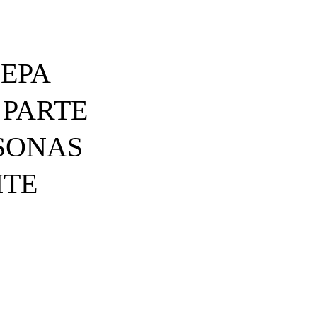
DEPA
 PARTE
SONAS
ITE