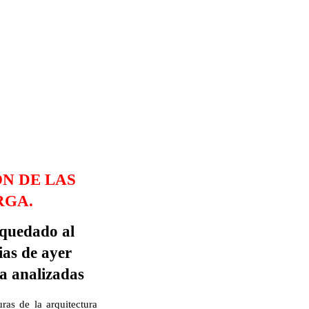
N DE LAS
RGA.
 quedado al
ias de ayer
ía analizadas
ras de la arquitectura