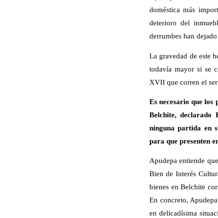
doméstica más import
deterioro del inmueb
derrumbes han dejado e
La gravedad de este h
todavía mayor si se c
XVII que corren el seri
Es necesario que los 
Belchite, declarado
ninguna partida en 
para que presenten en
Apudepa entiende que 
Bien de Interés Cultu
bienes en Belchite cor
En concreto, Apudepa 
en delicadísima situac