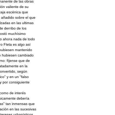
manente de las obras
ón valiente de su
caja escénica que
r añadido sobre el que
lzadas en las ultimas
de derribo de los
 costó muchísimo
ro ahora nada de todo
ro Fleta es algo así
e hubiesen mantenido
 le hubiesen cambiado
smo: fíjense que de
latadamente en la
convertido, según
ico” y en un “falso
 y por consiguiente
 como de interés
ásicamente debería
ras” tan inmensas que
ación en las sucesivas
tereses urbanísticos