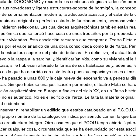
cita de DOCOMOMO y recuerda los continuos elogios a la lección per
 sus novedosas y ligeras estructuras-soporte de hormigón, la concepci
o de su ornamentación moderna, la adecuada acústica y el valor de la 
quinaria original en perfecto estado de funcionamiento, hermoso valo
hicieron reflexionar. Las cualidades arquitectónicas también están rea
 polémica que se terció hace cosa de unos tres años por la propuesta 
struir viviendas. Esta asociación recuerda que comprar el Teatro Fleta
es por el valor añadido de una obra consolidada como la de Yarza. Pe
la estructura-soporte del patio de butacas . En definitiva, el actual teat
vo o la raspa a la sardina. ¿Identificarían Vds. como su vivienda si l
 casa, si le hubiesen alterado la forma de sus habitaciones y, además,
o es lo que ha ocurrido con este teatro pues su espacio ya no es el mi
 ha pasado a unas 800 y la caja nueva del escenario va a penetrar di
cas. Sin que hubiese una justificación por medio, el teatro Fleta se ha 
ación arquitectónica en Europa a finales del siglo XX, en un “falso histór
no es auténtico. No es el edificio de Yarza. Le falta la materia original
d e identidad.
servar ni rehabilitar un edificio que estaba catalogado en el P.G.O.U.
el propio nombre de la catalogación indica por sentido común lo que b
u arquitectura íntegra. Otra cosa es que el PGOU tenga abierta “gate
acer cualquier cosa, circunstancia que se ha denunciado por esta asoci
ero el Ayuntamiento ha hecho oídos sordos. Es “vox populi” que los in