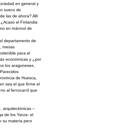
sociedad en general y
io sueco de
e las de ahora? Allí
 ¿Acaso el Finlandia
erno en mármol de
 el departamento de
a, mesas
ostenible para el
 más económicas y ¿por
dos los aragoneses,
 Parecidos
provincia de Huesca,
en sea el que firme el
o al ferrocarril que
-, arquitectónicas –
a de los Yarza- el
o su materia pero