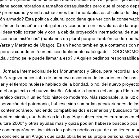
 tiene acostumbrados a tamaños desaguisados pero que el propio depa
A promocione y venda actuaciones tan lamentables es el colmo del dis
gón armado? Esta política cultural poco tiene que ver con la conservac
ación en la enseñanza obligatoria y ciudadana en los valores de la arqu
 desarrollo sostenible y con la debida proyección internacional de nue
cenarios históricos” (hablamos en plural porque también se derribó h
e Yarza y Martínez de Ubago). Es un hecho también que contamos con 
io pero si cuando está un edificio doblemente catalogado –DOCOMOMO
ada ¿cómo se le puede llamar a eso? ¿A quien pedimos responsabilida
il, Jornada Internacional de los Monumentos y Sitios, para recordar la 
 Si Zaragoza necesitaba de un nuevo escenario de las artes escénicas
gar y el tiempo hubiese hablado de la bondad, o no, del nuevo proyect
o el arquitecto del nuevo diseño. Adaptar la horma del antiguo Fleta e
entido destruir un edificio histórico moderno. Más razonable, a la luz de
servación del patrimonio, hubiese sido sumar las peculiaridades de los 
el contemporáneo, haciendo compatibles dos escenarios y buscando fó
antenimiento, que haberlas las hay. Hay subvenciones europeas en e
ultura 2000” y otras ayudas más y quizá podían haberse buscado posi
 y contemporáneos, incluidos los países nórdicos que de eso tienen m
oncienciar en Aragón que cada obra tiene su propia personalidad, es 