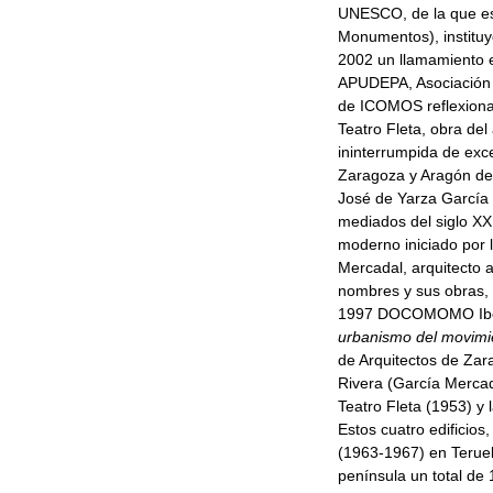
UNESCO, de la que es
Monumentos), instituyó 
2002 un llamamiento e
APUDEPA, Asociación 
de ICOMOS reflexionan
Teatro Fleta, obra del
ininterrumpida de exc
Zaragoza y Aragón de
José de Yarza García 
mediados del siglo XX
moderno iniciado por 
Mercadal, arquitecto 
nombres y sus obras, 
1997 DOCOMOMO Ibéri
urbanismo del movim
de Arquitectos de Zara
Rivera (García Mercad
Teatro Fleta (1953) y 
Estos cuatro edificios
(1963-1967) en Teruel
península un total de 