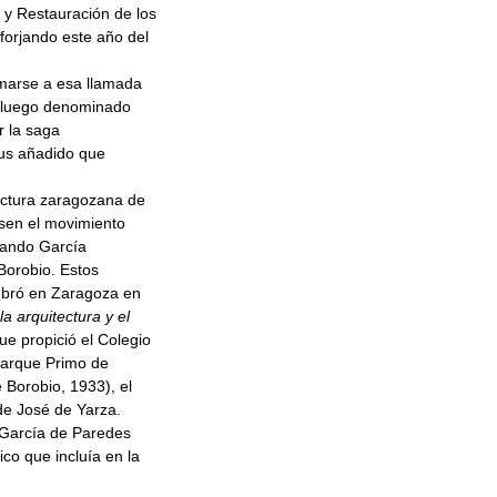
y Restauración de los
 forjando este año del
marse a esa llamada
, luego denominado
r la saga
lus añadido que
tectura zaragozana de
asen el movimiento
rnando García
Borobio. Estos
lebró en Zaragoza en
a arquitectura y el
ue propició el Colegio
 Parque Primo de
 Borobio, 1933), el
 de José de Yarza.
ª García de Paredes
co que incluía en la