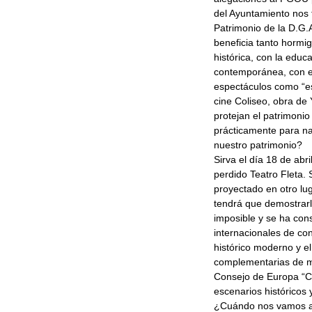
del Ayuntamiento nos
Patrimonio de la D.G.
beneficia tanto hormi
histórica, con la educ
contemporánea, con el
espectáculos como “es
cine Coliseo, obra d
protejan el patrimon
prácticamente para n
nuestro patrimonio?
Sirva el día 18 de abr
perdido Teatro Fleta.
proyectado en otro lu
tendrá que demostrarl
imposible y se ha cons
internacionales de con
histórico moderno y 
complementarias de m
Consejo de Europa “C
escenarios históricos
¿Cuándo nos vamos a c