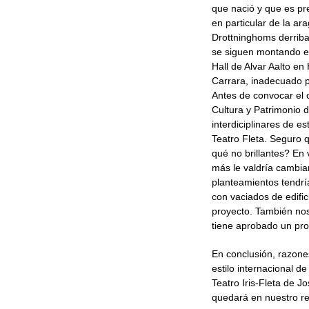
que nació y que es pr
en particular de la a
Drottninghoms derriba
se siguen montando es
Hall de Alvar Aalto e
Carrara, inadecuado pa
Antes de convocar el 
Cultura y Patrimonio 
interdiciplinares de e
Teatro Fleta. Seguro 
qué no brillantes? En
más le valdría cambia
planteamientos tendrí
con vaciados de edific
proyecto. También nos 
tiene aprobado un pro
En conclusión, razones
estilo internacional d
Teatro Iris-Fleta de 
quedará en nuestro r