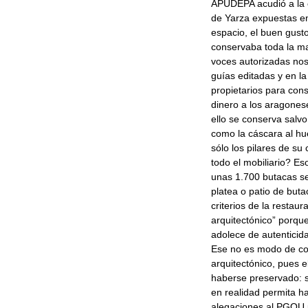
APUDEPA acudió a la 
de Yarza expuestas en
espacio, el buen gust
conservaba toda la ma
voces autorizadas nos 
guías editadas y en la
propietarios para con
dinero a los aragones
ello se conserva salvo 
como la cáscara al hue
sólo los pilares de su
todo el mobiliario? Es
unas 1.700 butacas se
platea o patio de buta
criterios de la restaur
arquitectónico” porque 
adolece de autenticida
Ese no es modo de con
arquitectónico, pues 
haberse preservado: s
en realidad permita h
alegaciones al PGOU p