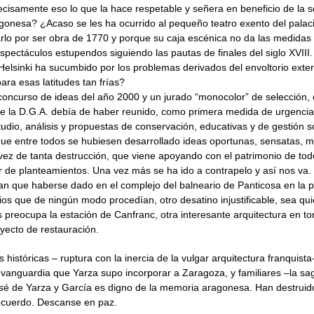
ecisamente eso lo que la hace respetable y señera en beneficio de la 
ragonesa? ¿Acaso se les ha ocurrido al pequeño teatro exento del palac
rlo por ser obra de 1770 y porque su caja escénica no da las medidas d
pectáculos estupendos siguiendo las pautas de finales del siglo XVIII.
n Helsinki ha sucumbido por los problemas derivados del envoltorio ext
ra esas latitudes tan frías?
concurso de ideas del año 2000 y un jurado “monocolor” de selección,
de la D.G.A. debía de haber reunido, como primera medida de urgenci
studio, análisis y propuestas de conservación, educativas y de gestión s
que entre todos se hubiesen desarrollado ideas oportunas, sensatas,
 vez de tanta destrucción, que viene apoyando con el patrimonio de to
r de planteamientos. Una vez más se ha ido a contrapelo y así nos va.
an que haberse dado en el complejo del balneario de Panticosa en la 
ios que de ningún modo procedían, otro desatino injustificable, sea qui
preocupa la estación de Canfranc, otra interesante arquitectura en torn
yecto de restauración.
 históricas – ruptura con la inercia de la vulgar arquitectura franquista
e vanguardia que Yarza supo incorporar a Zaragoza, y familiares –la sag
José de Yarza y García es digno de la memoria aragonesa. Han destruid
ecuerdo. Descanse en paz.