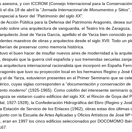
 asesora, y con ICCROM (Consejo Internacional para la Conservación 
el día 18 de abril la “
Jornada Internacional de Monumentos y Sitios”
,
special a favor del
“Patrimonio del siglo XX”.
de Acción Pública para la Defensa del Patrimonio Aragonés, desea su
do sobre una arquitectura de vanguardia, el Teatro Iris de Zaragoza
 arquitecto José de Yarza García, apellido el de Yarza bien conocido po
elentes maestros de obras y arquitectos desde el siglo XVII. Todo un p
berían de preservar como memoria histórica.
tuvo el buen hacer de insuflar nuevos aires de modernidad a la arqui
, después que la guerra civil española y sus tremendas secuelas zanj
la arquitectura internacional racionalista que incorporó en España Fe
aragonés que tuvo su proyección local en los hermanos Regino y José 
y el de Yarza, estuvieron presentes en el Primer Seminario que se ce
co, cuyas siglas corresponden a “
documentación y conservación de l
iento moderno
” (1925-1965). Como colofón del interesente seminario q
goza se visitaron cuatro edificios del siglo XX: el Rincón de Goya del
al, 1927-1928), la Confederación Hidrográfica del Ebro (Regino y José
la Estación de Servicio de los Enlaces (1962), obras estas dos últimas
, junto con la Escuela de Artes Aplicadas y Oficios Artísticos de José M
, eran en 1997 los cinco edificios seleccionados por DOCOMOMO Ibéri
167.