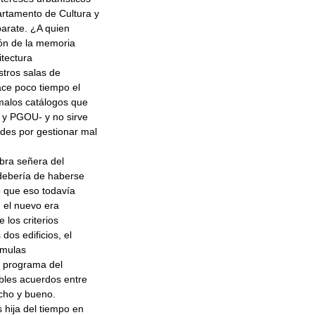
rtamento de Cultura y
parate. ¿A quien
ión de la memoria
itectura
stros salas de
ace poco tiempo el
malos catálogos que
 y PGOU- y no sirve
des por gestionar mal
obra señera del
 debería de haberse
o que eso todavía
n el nuevo era
 los criterios
dos edificios, el
rmulas
l programa del
bles acuerdos entre
ucho y bueno.
hija del tiempo en