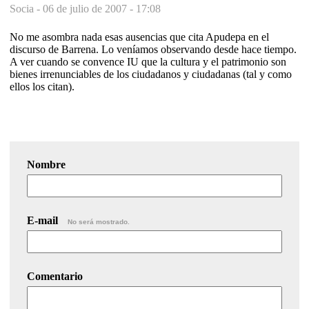
Socia -
06 de julio de 2007 - 17:08
No me asombra nada esas ausencias que cita Apudepa en el
discurso de Barrena. Lo veníamos observando desde hace tiempo.
A ver cuando se convence IU que la cultura y el patrimonio son
bienes irrenunciables de los ciudadanos y ciudadanas (tal y como
ellos los citan).
Nombre
E-mail
No será mostrado.
Comentario