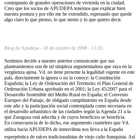
contrapunto de grandes operaciones de vivienda en la ciudad.
Creo que los socios de APUDEPA tenemos que explicar bien
nuestra postura y por ello me he extendido, esperando que quede
algo claro lo que pienso, lo que siento y lo que quiero decir.
Blog de Apudepa -
30 de octubre de 2008 - 13:26
Sentimos decirle a nuestro anterior comunicante que sus
planteamientos son de tal simpleza argumentadora que raya en la
vergüenza ajena. Vd. no tiene presente la legalidad vigente en este
país, directamente la ignora o no la conoce: la Constitución
Española; la Ley de Ordenación del Territorio; el Plan General de
Ordenación Urbana aprobado en el 2001; la Ley 45/2007 para el
Desarrollo Sostenible del Medio Rural en España; el Convenio
Europeo del Paisaje, de obligado cumplimiento en España desde
este año y la participación social contemplada como necesaria en
el desarrollo urbanístico de las ciudades según la Agenda 21 a la
que Zaragoza está adscrita y de cuyos beneficios se beneficia.
En consecuencia de lo dicho, ese argumento cuartelero que Vd.
utiliza hacia APUDEPA de inmovilista nos lleva a la España
esperpéntica de raíces tradicionalistas de viejo cuño franquista. Así