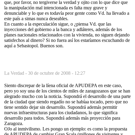
que, por favor, no tergiverse la verdad y ojito con lo que dice que
la manipulación mal intencionada es falta muy grave y
denunciable y lo que es todavía peor gente como Vd. ha llevado a
este país a simas nunca deseables.
En cuanto a la especulación sigue, o ¿piensa Vd. que las
inyecciones del gobierno a la banca y adláteres, además de los
planes nacionales relacionados con la vivienda, no siguen dejando
satisfechos al dinero? Si no fuera así los estaríamos escuchando de
aquí a Sebastopol. Buenos son.
La Verdad -
30 de octubre de 2008 - 12:27
Siento discrepar de la líena oficial de APUDEPA en este caso,
pero yo soy una de los cientos de miles de zaragozanos que se han
alegrado mucho con la noticia. Supondrá el desarrollo de una parte
de la ciudad que siendo regadío no se habíaa tocado, pero que no
tiene sentido dejar sin desarrollo. Supondrá además permitir
nuevas infraestructuras para los ciudadanos, lo que significa
desarrollo para todos. Supondrá además más proyección para
Zaragoza.
OJo al inmivilismo. Les pongo un ejemplo: es como la propuesta
de APUDEPA de cambiar Gran Scala (millones de visitantes y