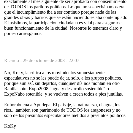
exactamente al mes siguiente de ser aprobado con consentimiento
de TODOS los partidos políticos. Lo que no sospechábamos era
que el incumplimiento iba a ser continuo porque nada de las
grandes obras y barrios que se están haciendo estaba contemplado.
E insistimos, la participación ciudadana es vital para asegurar el
buen funcionamiento de la ciudad. Nosotros lo tenemos claro y
por eso arriesgamos.
Ricardo -
29 de octubre de 2008 - 22:07
No, Koky, la critica a los movimientos supuestamente
especulativos no se les puede dejar, solo, a los grupos políticos,
por que aun así, sin dejarlos, cualquier día nos montan en otro
Ranillas otra Expo2008 "agua y desarrollo sostenible" o
ExpoNabo sotenible, y se vuelven a creen todos a pies juntillas.
Enhorabuena a Apudepa. El paisaje, la naturaleza, el agua, los
rios....tambien son patrimonio de TODOS los aragoneses y no
solo de los presuntos especuladores metidos a presuntos politicos.
KoKy