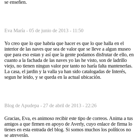
se enseñen.
Eva María -
05 de junio de 2013 - 11:50
Yo creo que lo que habria que hacer es que lo que halla en el
interior de las naves que sea de valor que se lleve a algun museo
que para eso estan y así que la gente podamos disfrutar de ello, en
cuanto a la fachada de las naves yo las he visto, son de ladrillo
viejo, no tienen ningun valor por tanto no haría falta mantenerlas.
La casa, el jardin y la valla ya han sido catalogadas de Interés,
segun he leido, y se queda en la actual ubicación.
Blog de Apudepa -
27 de abril de 2013 - 22:26
Gracias, Eva, es animoso recibir este tipo de correos. Anima a tus
amigos a que firmen en apoyo de Averly, cuyo enlace de firma lo
tienes en esta entrada del blog. Si somos muchos los políticos no
se atreverán.