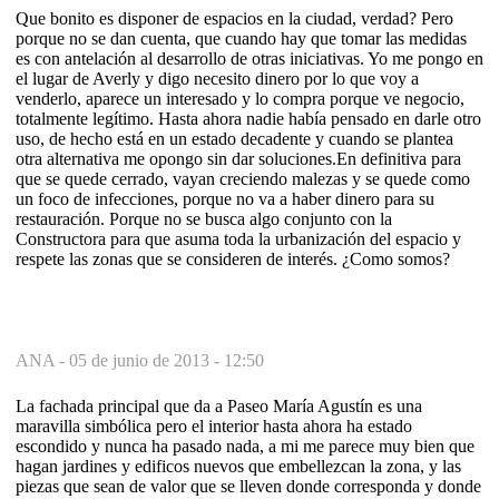
Que bonito es disponer de espacios en la ciudad, verdad? Pero
porque no se dan cuenta, que cuando hay que tomar las medidas
es con antelación al desarrollo de otras iniciativas. Yo me pongo en
el lugar de Averly y digo necesito dinero por lo que voy a
venderlo, aparece un interesado y lo compra porque ve negocio,
totalmente legítimo. Hasta ahora nadie había pensado en darle otro
uso, de hecho está en un estado decadente y cuando se plantea
otra alternativa me opongo sin dar soluciones.En definitiva para
que se quede cerrado, vayan creciendo malezas y se quede como
un foco de infecciones, porque no va a haber dinero para su
restauración. Porque no se busca algo conjunto con la
Constructora para que asuma toda la urbanización del espacio y
respete las zonas que se consideren de interés. ¿Como somos?
ANA -
05 de junio de 2013 - 12:50
La fachada principal que da a Paseo María Agustín es una
maravilla simbólica pero el interior hasta ahora ha estado
escondido y nunca ha pasado nada, a mi me parece muy bien que
hagan jardines y edificos nuevos que embellezcan la zona, y las
piezas que sean de valor que se lleven donde corresponda y donde