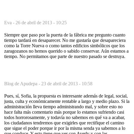
Eva -
26 de abril de 2013 - 10:25
Siempre que paso por la puerta de la fábrica me pregunto cuanto
tiempo tardará en desaparecer. No me gustaría que desapareciera
como la Torre Nueva o como tantos edificios simbólicos que los
zaragozanos no hemos querido o sabido conservar. Aún estamos a
tiempo. No permitamos que parte de nuestro pasado se destruya.
Blog de Apudepa -
23 de abril de 2013 - 10:58
Pues, sí, Sofia, la propuesta es interesante además de legal, social,
justa, culta y económicamente rentable a largo y medio plazo. Si la
administración lleva tiempo administrando mal, y sobre esto no
hace falta más comentario más porque lo estamos sufriendo casi
todos horrorosamente, y todavía no sabemos en qué va a acabar,
los ciudadanos tendremos que exigirles que rectifique el camino
que sigue el poder porque ir por la misma senda ya sabemos a lo
que conduce. Y esto tiene que ver con Averly y con las