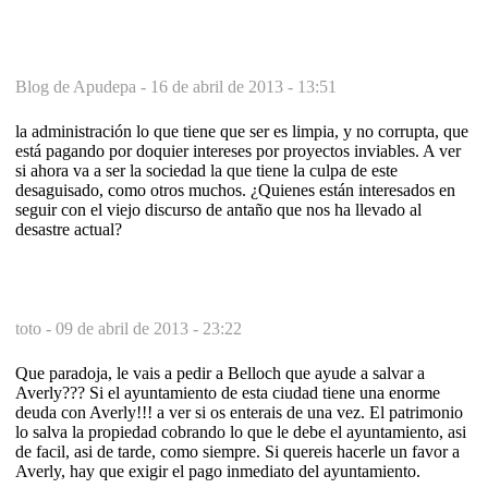
Blog de Apudepa -
16 de abril de 2013 - 13:51
la administración lo que tiene que ser es limpia, y no corrupta, que
está pagando por doquier intereses por proyectos inviables. A ver
si ahora va a ser la sociedad la que tiene la culpa de este
desaguisado, como otros muchos. ¿Quienes están interesados en
seguir con el viejo discurso de antaño que nos ha llevado al
desastre actual?
toto -
09 de abril de 2013 - 23:22
Que paradoja, le vais a pedir a Belloch que ayude a salvar a
Averly??? Si el ayuntamiento de esta ciudad tiene una enorme
deuda con Averly!!! a ver si os enterais de una vez. El patrimonio
lo salva la propiedad cobrando lo que le debe el ayuntamiento, asi
de facil, asi de tarde, como siempre. Si quereis hacerle un favor a
Averly, hay que exigir el pago inmediato del ayuntamiento.