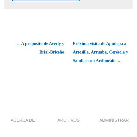
← A propósito de Averly y
Próxima visita de Apudepa a
Brial-Briceño
Artosilla, Arruaba, Cerésola y
Sandías con Artiboráin →
ACERCA DE
ARCHIVOS
ADMINISTRAR