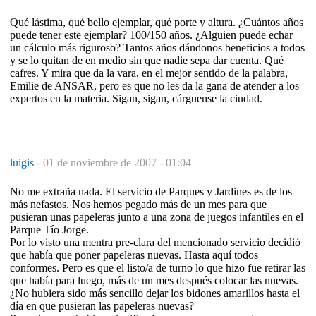
Qué lástima, qué bello ejemplar, qué porte y altura. ¿Cuántos años
puede tener este ejemplar? 100/150 años. ¿Alguien puede echar
un cálculo más riguroso? Tantos años dándonos beneficios a todos
y se lo quitan de en medio sin que nadie sepa dar cuenta. Qué
cafres. Y mira que da la vara, en el mejor sentido de la palabra,
Emilie de ANSAR, pero es que no les da la gana de atender a los
expertos en la materia. Sigan, sigan, cárguense la ciudad.
luigis
-
01 de noviembre de 2007 - 01:04
No me extraña nada. El servicio de Parques y Jardines es de los
más nefastos. Nos hemos pegado más de un mes para que
pusieran unas papeleras junto a una zona de juegos infantiles en el
Parque Tío Jorge.
Por lo visto una mentra pre-clara del mencionado servicio decidió
que había que poner papeleras nuevas. Hasta aquí todos
conformes. Pero es que el listo/a de turno lo que hizo fue retirar las
que había para luego, más de un mes después colocar las nuevas.
¿No hubiera sido más sencillo dejar los bidones amarillos hasta el
día en que pusieran las papeleras nuevas?