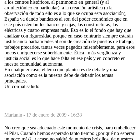
a los centros históricos, al patrimonio en general (y al
arquitectónico en particular), a la creación artística (a la
observación de todo ello es a lo que se ocupa esta asociación),
España va dando bandazos al son del poder económico que en
este país ostentan los bancos y cajas, las constructoras, las
eléctricas y cuatro empresas más. Eso es lo el fondo que hay que
analizar con rigurosidad porque en caso contrario siempre estarán
justificando barbaridades al son de creación de puestos de trabajo,
trabajos precarios, tantas veces pagados miserablemente, para esos
pocos enriquecerse soberbiamente. Ética , más vergüenza y
justicia social es lo que hace falta en ese país y en concreto en
nuestra comunidad autónoma.
En cualquier caso, el tema que plantea es de debate y una
asociación como es la nuestra debe de debatir los temas
principales.
Un cordial saludo
Marianin -
17 de enero de 2009 - 16:38
No creo que sea adecuado este momento de crisis, para embellecer
el Pilar. Cuando hemos esperado tanto tiempo ¿por qué no esperar
un poco más?, ¿ acaso no saldrá de nuestros bolsillos, de nuestros