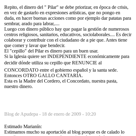
Repito, el dinero del " Pilar" se debe priorizar, en época de crisis,
en vez de gastarlo en expresiones artísticas, que no pongo en
duda, en hacer buenas acciones como por ejemplo dar patatas para
sembrar, arado para labrar,....
Luego con dinero público hay que pagar la gestión de numerosos
centros religiosos, sanitarios, educativos, sociolaborales.... Es decir
colaborar y contribuir con el ciudadano de a pie que. Antes tiene
que comer y lavar que bendecir.
El "cepillo" del Pilar es dinero para un buen usar.
Si la Iglesia quiere ser INDEPENDIENTE económicamente para
decidir dónde utiliza su cepillo que RENUNCIE al
CONCORDATO entre el gobierno español y la santa sede.
Entonces OTRO GALLO CANTARÍA.
Esta es la Madre del Cordero, el Concordato, nuestra pasta,
nuestro dinero.
Blog de Apudepa -
18 de enero de 2009 - 10:20
Estimado Marianín:
Estimamos mucho su aportación al blog porque es de calado lo