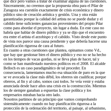
que dice pero vamos a tratar de examinar alguna de las cuestiones.
Sinceramente, no creemos que la propuesta obra para el Pilar de
Zaragoza sea cuestión exactamente de crisis económica y dinero
público sino de creación artística y gestión. Una y otra están
garantizadas porque la calidad del artista no se puede dudar y el
cabildo tiene suficientes ganancias provenientes del propio Pilar
como para abordar el proyecto, sin lugar a duda. En este caso no
habría que hablar de dinero público y ya se dijo que el encuentro
era entre el artista el arzobispo y el cabildo. Visto desde este punto
de vista nos parece una causa pendiente y que debería hacerse una
planificación rigurosa de cara al futuro.
En cuanto a otras cuestiones que plantea, opinamos como Vd.,
que hay que gestionar bien el dinero público y eso no se ha hecho
en los tiempos de vacas gordas, ni se lleva plan de hacer, tal y
como se han manifestado nuestros políticos en el 2008. El alcalde
Belloch es un caso paradigmático de tal proceder. En
consecuencia, lamentamos mucho esa situación de paro en la que
se ve avocada la clase más débil, los obreros sin cualificar, porque
obreros, al fin y al cabo, somos casi todos. Se veía venir y estaba
anunciada desde hace años una crisis en la construcción. Mientras
los de siempre ganaban a espuertas la clase política y los
empresarios miraban hacia otro lado.
Nosotros partimos de un principio que vamos comprobando
sistemáticamente: cuando no hay planificación rigurosa a la
protección de la ordenación del territorio, al paisaje, al urbanismo,