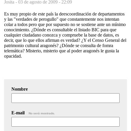
Josita -
03 de agosto de 2009 - 22:09
Es muy propio de este país la deescoordinación de departamentos
y las "verdades de perogullo" que constantemente nos intentan
colar a todos pero que por supuesto no se sostiene ante un mínimo
conocimiento. ¿Dónde es consultable el listado BIC para que
cualquier ciudadano conozca y compruebe la base de datos, es
decir, que lo que ellos afirman es verdad? ¿Y el Censo General del
patrimonio cultural aragonés? ¿Dónde se consulta de fomra
telemática? Misterio, misterio que al poder aragonés le gusta la
opacidad.
Nombre
E-mail
No será mostrado.